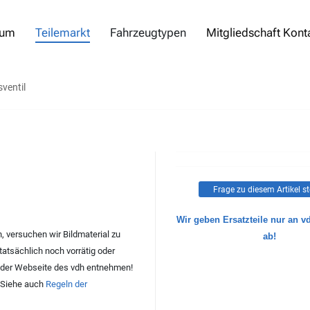
rum
Teilemarkt
Fahrzeugtypen
Mitgliedschaft Kont
ventil
Frage zu diesem Artikel st
Wir geben Ersatzteile nur an v
 versuchen wir Bildmaterial zu
ab!
 tatsächlich noch vorrätig oder
der Webseite des vdh entnehmen!
. Siehe auch
Regeln der