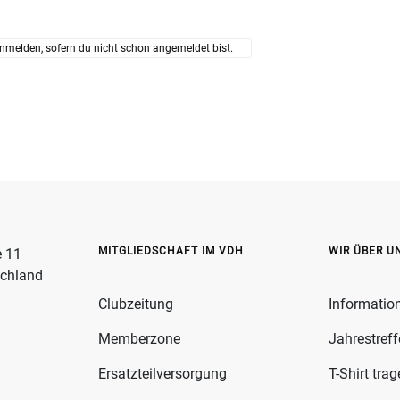
nmelden, sofern du nicht schon angemeldet bist.
MITGLIEDSCHAFT IM VDH
WIR ÜBER U
e 11
schland
Clubzeitung
Informatio
Memberzone
Jahrestref
Ersatzteilversorgung
T-Shirt tra