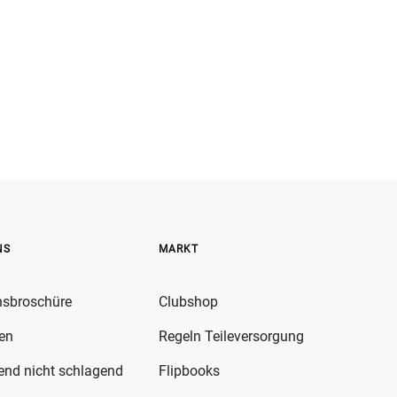
NS
MARKT
nsbroschüre
Clubshop
fen
Regeln Teileversorgung
gend nicht schlagend
Flipbooks