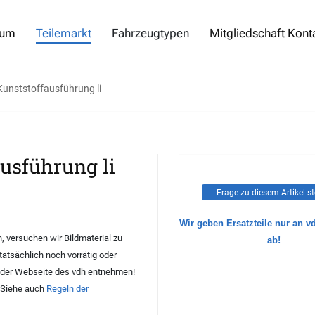
rum
Teilemarkt
Fahrzeugtypen
Mitgliedschaft Kont
Kunststoffausführung li
ausführung li
Frage zu diesem Artikel st
Wir geben Ersatzteile nur an v
 versuchen wir Bildmaterial zu
ab!
 tatsächlich noch vorrätig oder
der Webseite des vdh entnehmen!
. Siehe auch
Regeln der