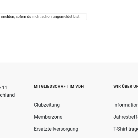
nmelden, sofern du nicht schon angemeldet bist.
MITGLIEDSCHAFT IM VDH
WIR ÜBER U
e 11
schland
Clubzeitung
Informatio
Memberzone
Jahrestref
Ersatzteilversorgung
T-Shirt tra