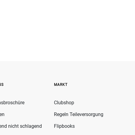
NS
MARKT
nsbroschüre
Clubshop
fen
Regeln Teileversorgung
gend nicht schlagend
Flipbooks