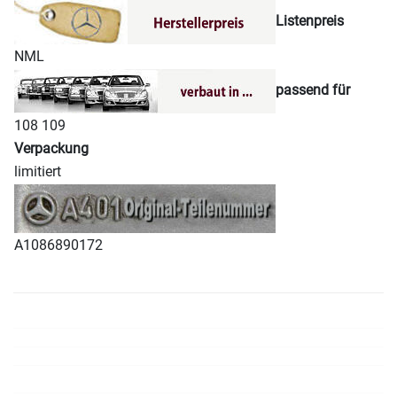
Listenpreis
NML
passend für
108 109
Verpackung
limitiert
A1086890172