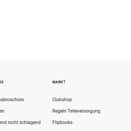
NS
MARKT
nsbroschüre
Clubshop
fen
Regeln Teileversorgung
gend nicht schlagend
Flipbooks