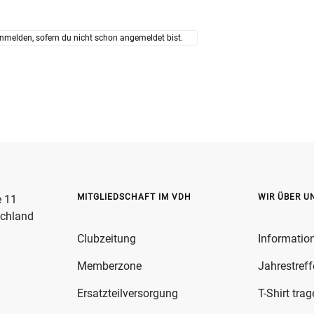
nmelden, sofern du nicht schon angemeldet bist.
MITGLIEDSCHAFT IM VDH
WIR ÜBER U
e 11
schland
Clubzeitung
Informatio
Memberzone
Jahrestref
Ersatzteilversorgung
T-Shirt tra