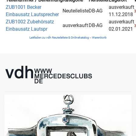
ZUB1001 Becker
ausverkauft
Neuteileliste
DB-AG
3
Einbausatz Lautsprecher
11.12.2018
ZUB1002 Zubehörsatz
ausverkauft
ausverkauft
DB-AG
3
Einbausatz Lautspr
02.01.2021
Leitfaden zu vdh Neuteileliste & Onlinekatalog -- Warenkorb