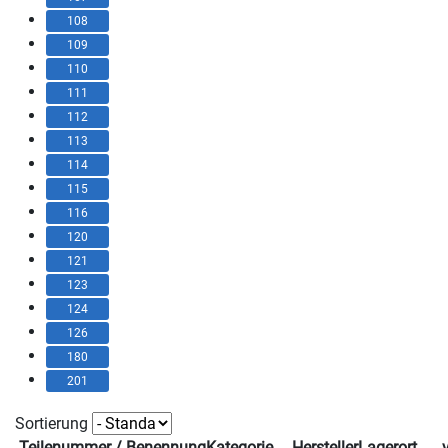
108
109
110
111
112
113
114
115
116
120
121
123
124
126
180
201
Sortierung
Teilenummer / Benennung
Kategorie
Hersteller
Lagerort