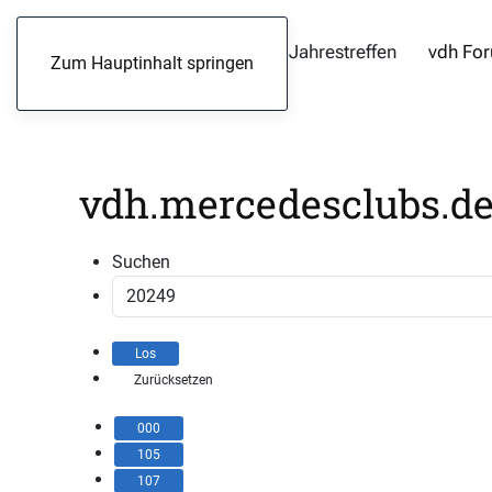
Jahrestreffen
vdh Fo
Zum Hauptinhalt springen
vdh.mercedesclubs.de 
Suchen
000
105
107