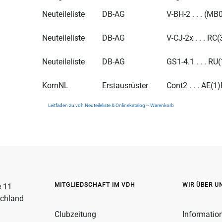
Neuteileliste
DB-AG
V-BH-2 . . . (MB
Neuteileliste
DB-AG
V-CJ-2x . . . RC
Neuteileliste
DB-AG
GS1-4.1 . . . RU
KornNL
Erstausrüster
Cont2 . . . AE(1
Leitfaden zu vdh Neuteileliste & Onlinekatalog -- Warenkorb
MITGLIEDSCHAFT IM VDH
WIR ÜBER U
e 11
schland
Clubzeitung
Informatio