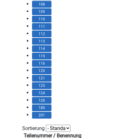
108
109
110
111
112
113
114
115
116
120
121
123
124
126
180
201
Sortierung
Teilenummer / Benennung