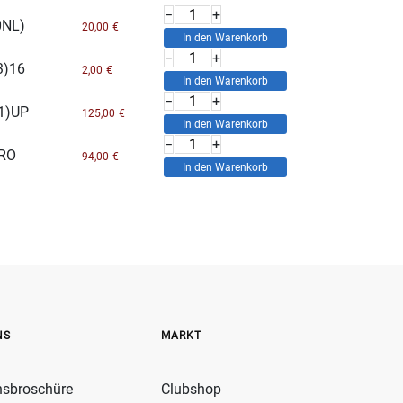
−
+
0NL)
20,00
€
−
+
(3)16
2,00
€
−
+
(1)UP
125,00
€
−
+
)RO
94,00
€
NS
MARKT
nsbroschüre
Clubshop