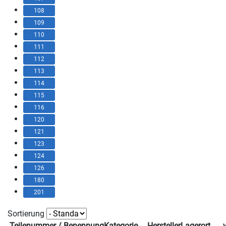
108
109
110
111
112
113
114
115
116
120
121
123
124
126
180
201
Sortierung
Teilenummer / Benennung
Kategorie
Hersteller
Lagerort