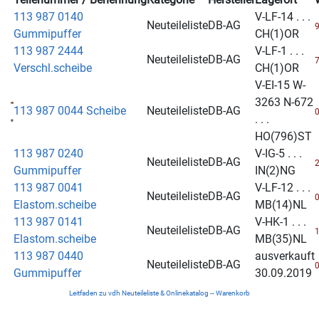
113 987 0140
V-LF-14 . . .
Neuteileliste
DB-AG
9
Gummipuffer
CH(1)OR
113 987 2444
V-LF-1 . . .
Neuteileliste
DB-AG
7
Verschl.scheibe
CH(1)OR
V-EI-15 W-
3263 N-672
113 987 0044 Scheibe
Neuteileliste
DB-AG
0
. . .
HO(796)ST
113 987 0240
V-IG-5 . . .
Neuteileliste
DB-AG
2
Gummipuffer
IN(2)NG
113 987 0041
V-LF-12 . . .
Neuteileliste
DB-AG
0
Elastom.scheibe
MB(14)NL
113 987 0141
V-HK-1 . . .
Neuteileliste
DB-AG
1
Elastom.scheibe
MB(35)NL
113 987 0440
ausverkauft
Neuteileliste
DB-AG
0
Gummipuffer
30.09.2019
Leitfaden zu vdh Neuteileliste & Onlinekatalog -- Warenkorb