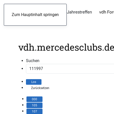
Jahrestreffen
vdh Fo
Zum Hauptinhalt springen
vdh.mercedesclubs.de 
Suchen
000
105
107