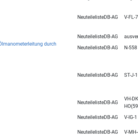
Neuteileliste
DB-AG
V-FL-7
Neuteileliste
DB-AG
ausve
Ölmanometerleitung durch
Neuteileliste
DB-AG
N-558 
Neuteileliste
DB-AG
ST-J-1
VH-DK-
Neuteileliste
DB-AG
HO(59
Neuteileliste
DB-AG
V-IG-1
Neuteileliste
DB-AG
V-MH-4