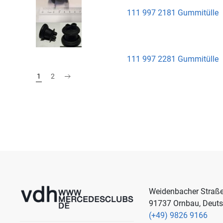
111 997 2181 Gummitülle
111 997 2281 Gummitülle
1
2
Weidenbacher Straß
91737 Ornbau, Deut
(+49) 9826 9166