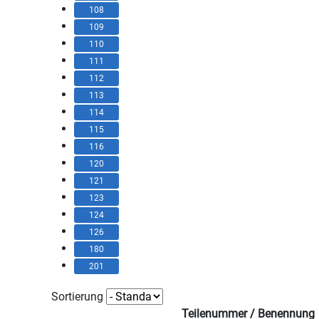
108
109
110
111
112
113
114
115
116
120
121
123
124
126
180
201
Sortierung
Teilenummer / Benennung