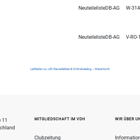
Neuteileliste
DB-AG
W-3143
Neuteileliste
DB-AG
V-RO-1
Leitfaden zu vdh Neuteileliste & Onlinekatalog -- Warenkorb
MITGLIEDSCHAFT IM VDH
WIR ÜBER U
e 11
schland
Clubzeitung
Informatio