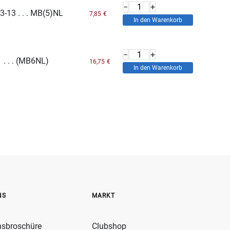
−
+
-13 . . . MB(5)NL
7,85
€
−
+
 . . . (MB6NL)
16,75
€
NS
MARKT
nsbroschüre
Clubshop