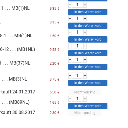
−
+
1 . . . MB(1)NL
9,35
€
−
+
L
8,35
€
−
+
-1 . . . MB(1)NL
1,50
€
−
+
-12 . . . (MB1NL)
9,55
€
−
+
1 . . . MB(37)NL
2,20
€
−
+
 . . . MB(3)NL
3,75
€
rkauft 24.01.2017
Nicht vorrätig
5,50
€
−
+
 . . . (MB89NL)
1,65
€
rkauft 30.08.2017
Nicht vorrätig
2,30
€