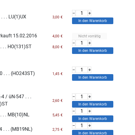
−
+
 . . . LU(1)UX
3,00
€
rkauft 15.02.2016
Nicht vorrätig
4,00
€
−
+
. . . HO(131)ST
8,00
€
−
+
0 . . . (HO243ST)
1,45
€
4 / üN-547 . . .
−
+
2,60
€
)ST
−
+
 . . . MB(10)NL
5,45
€
−
+
 . . . (MB19NL)
2,75
€