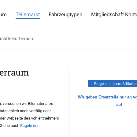
rum
Teilemarkt
Fahrzeugtypen
Mitgliedschaft Kont
matte Kofferraum
ferraum
Frage zu diesem Artikel st
Wir geben Ersatzteile nur an v
 versuchen wir Bildmaterial zu
ab!
 tatsächlich noch vorrätig oder
der Webseite des vdh entnehmen!
. Siehe auch
Regeln der