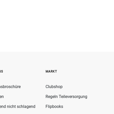
NS
MARKT
nsbroschüre
Clubshop
fen
Regeln Teileversorgung
gend nicht schlagend
Flipbooks