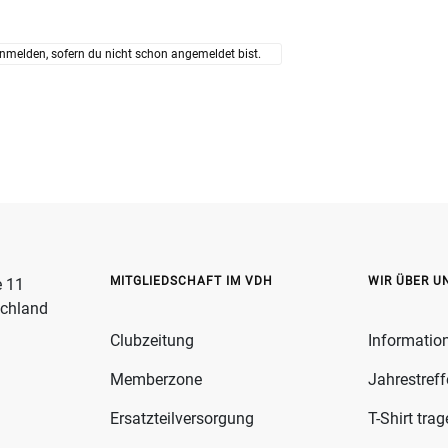
nmelden, sofern du nicht schon angemeldet bist.
MITGLIEDSCHAFT IM VDH
WIR ÜBER U
e 11
schland
Clubzeitung
Informatio
Memberzone
Jahrestref
Ersatzteilversorgung
T-Shirt tra