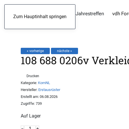
Jahrestreffen
vdh Fo
Zum Hauptinhalt springen
« vorherige
nächste »
108 688 0206v Verkle
Drucken
Kategorie:
KornNL
Hersteller:
Erstausrüster
Erstellt am:
06.08.2026
Zugriffe:
739
Auf Lager
−
+