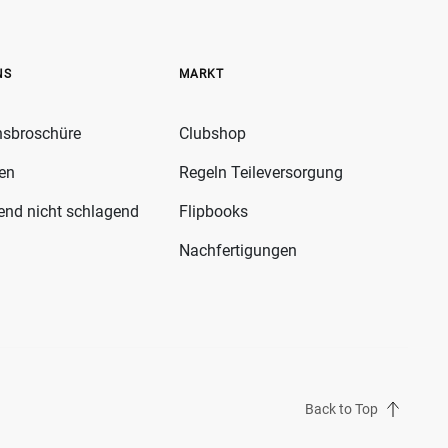
NS
MARKT
nsbroschüre
Clubshop
fen
Regeln Teileversorgung
gend nicht schlagend
Flipbooks
Nachfertigungen
Back to Top