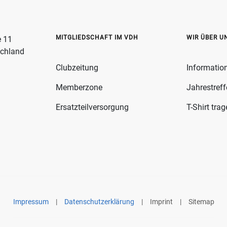
MITGLIEDSCHAFT IM VDH
WIR ÜBER U
e 11
schland
Clubzeitung
Informatio
Memberzone
Jahrestref
Ersatzteilversorgung
T-Shirt tra
Impressum
|
Datenschutzerklärung
|
Imprint
|
Sitemap