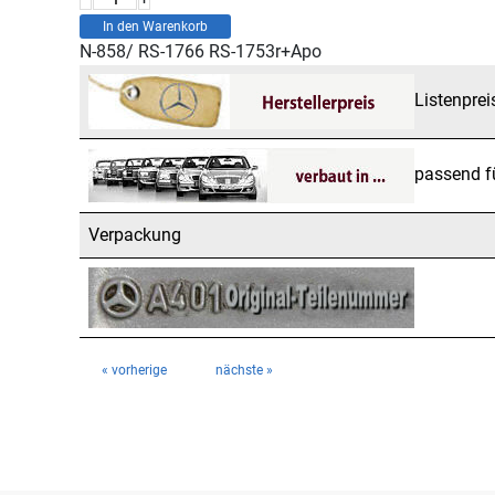
In den Warenkorb
N-858/ RS-1766 RS-1753r+Apo
Listenprei
passend f
Verpackung
« vorherige
nächste »