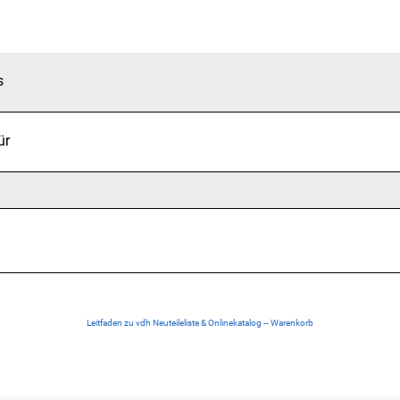
s
ür
Leitfaden zu vdh Neuteileliste & Onlinekatalog -- Warenkorb