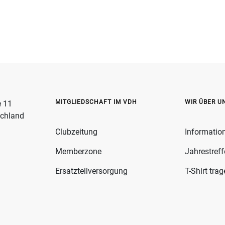
MITGLIEDSCHAFT IM VDH
WIR ÜBER U
e 11
schland
Clubzeitung
Informatio
Memberzone
Jahrestref
Ersatzteilversorgung
T-Shirt tra