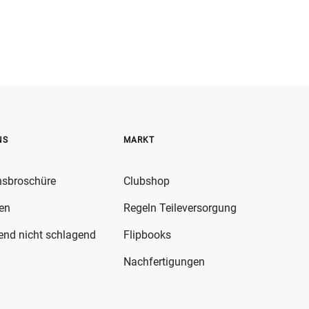
NS
MARKT
nsbroschüre
Clubshop
fen
Regeln Teileversorgung
gend nicht schlagend
Flipbooks
Nachfertigungen